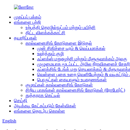
முகப்புப் பக்கம்
எங்களை பற்றி
உற்பத்தி தொழில்நுட்பம் மற்றும் பயிற்சி
திட்ட விளக்கக்காட்சி
தயாரிப்புகள்
கால்வனைசிங் கோடுகளை இடுதல்
முன் சிகிச்சை டிரம் & வெப்பமாக்கல்
உலர்த்தும் குழி
ஃப்ளக்ஸ் மறுசுழற்சி மற்றும் மீளுருவாக்கம் அலகு
முழுமையாக மூடப்பட்ட அமில நீராவிகளைச் சேகரித
ஃப்ளக்சிங் டேங்க் மறு செயலாக்கம் & மீளுருவாக்
வெள்ளை புகை உறை வெளியேற்றும் & வடிகட்டும் 
பொருட்கள் கையாளும் உபகரணங்கள்
குழாய்கள் கால்வனைசிங் கோடுகள்
சிறிய பாகங்கள் கால்வனைசிங் கோடுகள் (ரோபோர்ட்)
துத்தநாக கெட்டில்
செய்தி
அடிக்கடி கேட்கப்படும் கேள்விகள்
எங்களை தொடர்பு கொள்ள
English