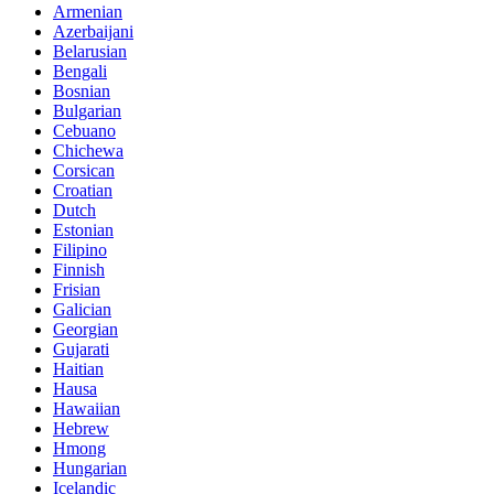
Armenian
Azerbaijani
Belarusian
Bengali
Bosnian
Bulgarian
Cebuano
Chichewa
Corsican
Croatian
Dutch
Estonian
Filipino
Finnish
Frisian
Galician
Georgian
Gujarati
Haitian
Hausa
Hawaiian
Hebrew
Hmong
Hungarian
Icelandic