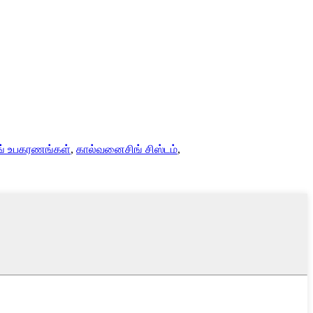
ங் உபகரணங்கள்
,
கால்வனைசிங் சிஸ்டம்
,