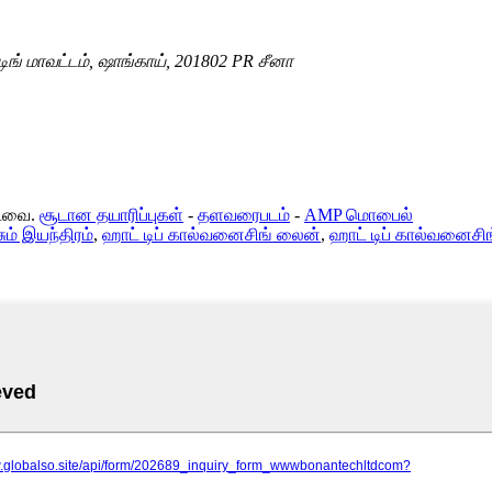
ிங் மாவட்டம், ஷாங்காய், 201802 PR சீனா
்டவை.
சூடான தயாரிப்புகள்
-
தளவரைபடம்
-
AMP மொபைல்
ும் இயந்திரம்
,
ஹாட் டிப் கால்வனைசிங் லைன்
,
ஹாட் டிப் கால்வனைசி