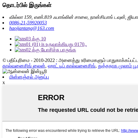
தொடர்பில் இருங்கள்
வில்லா 159, எண்.819 ஃபாங்லின் சாலை, நான்சியாங் டவுன், ஜியாட
0086-21-59920053
haojiantang@163.com
© பதிப்புரிமை - 2010-2022 : அனைத்து உரிமைகளும் பாதுகாக்கப்பட
கால்வனைசிங் லைன்
,
ஹாட் டிப் கால்வனைசிங்
,
துத்தநாக முலாம் பூச
மின்னஞ்சல் அனுப்பு
x