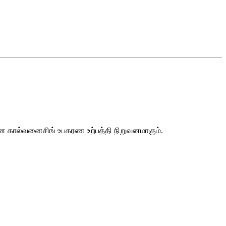
ீன கால்வனைசிங் உபகரண உற்பத்தி நிறுவனமாகும்.