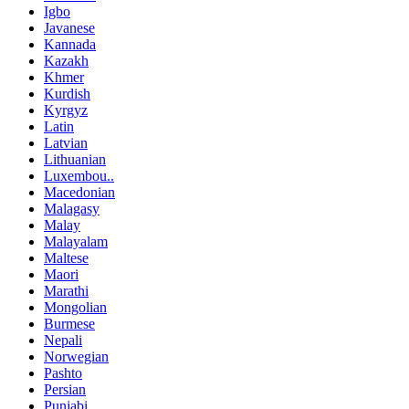
Igbo
Javanese
Kannada
Kazakh
Khmer
Kurdish
Kyrgyz
Latin
Latvian
Lithuanian
Luxembou..
Macedonian
Malagasy
Malay
Malayalam
Maltese
Maori
Marathi
Mongolian
Burmese
Nepali
Norwegian
Pashto
Persian
Punjabi