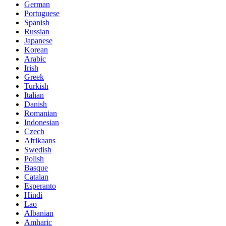
German
Portuguese
Spanish
Russian
Japanese
Korean
Arabic
Irish
Greek
Turkish
Italian
Danish
Romanian
Indonesian
Czech
Afrikaans
Swedish
Polish
Basque
Catalan
Esperanto
Hindi
Lao
Albanian
Amharic