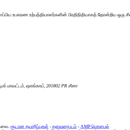
ப்பிய உபகரண உற்பத்தியாளர்களின் பிரதிநிதியாகத் தோன்றிய ஒரு ச
ிங் மாவட்டம், ஷாங்காய், 201802 PR சீனா
்டவை.
சூடான தயாரிப்புகள்
-
தளவரைபடம்
-
AMP மொபைல்