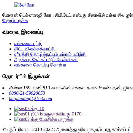
போனன் டெக்னாலஜி கோ., லிமிடெட் என்பது சீனாவில் உள்ள சில ஐரோ
மேலும் படிக்க
விரைவு இணைப்பு
எங்களை பற்றி
திட்ட விளக்கக்காட்சி
உற்பத்தி தொழில்நுட்பம் மற்றும் பயிற்சி
அடிக்கடி கேட்கப்படும் கேள்விகள்
எங்களை தொடர்பு கொள்ள
தொடர்பில் இருங்கள்
வில்லா 159, எண்.819 ஃபாங்லின் சாலை, நான்சியாங் டவுன், ஜியாட
0086-21-59920053
haojiantang@163.com
© பதிப்புரிமை - 2010-2022 : அனைத்து உரிமைகளும் பாதுகாக்கப்பட