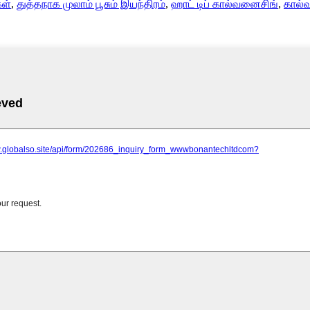
கள்
,
துத்தநாக முலாம் பூசும் இயந்திரம்
,
ஹாட் டிப் கால்வனைசிங்
,
கால்