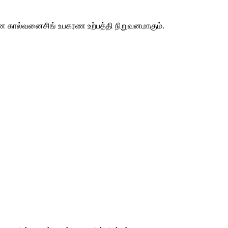
ீன கால்வனைசிங் உபகரண உற்பத்தி நிறுவனமாகும்.