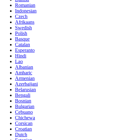
Romanian
Indonesian
Czech
Afrikaans
Swedish
Polish
Basque
Catalan
Esperanto
Hindi
Lao
Albanian
Amharic
Armenian
Azerbaijani
Belarusian
Bengali
Bosnian
Bulgarian
Cebuano
Chichewa
Corsican
Croatian
Dutch