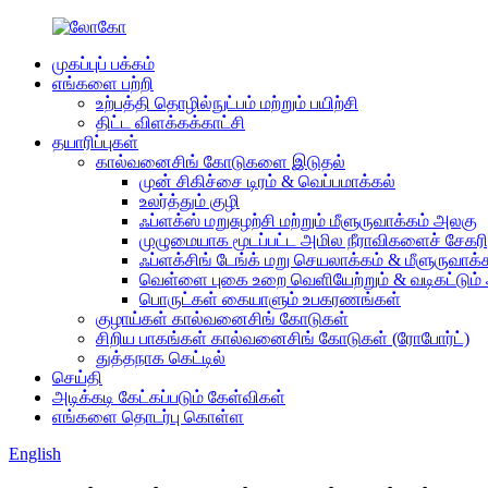
முகப்புப் பக்கம்
எங்களை பற்றி
உற்பத்தி தொழில்நுட்பம் மற்றும் பயிற்சி
திட்ட விளக்கக்காட்சி
தயாரிப்புகள்
கால்வனைசிங் கோடுகளை இடுதல்
முன் சிகிச்சை டிரம் & வெப்பமாக்கல்
உலர்த்தும் குழி
ஃப்ளக்ஸ் மறுசுழற்சி மற்றும் மீளுருவாக்கம் அலகு
முழுமையாக மூடப்பட்ட அமில நீராவிகளைச் சேகரித
ஃப்ளக்சிங் டேங்க் மறு செயலாக்கம் & மீளுருவாக்
வெள்ளை புகை உறை வெளியேற்றும் & வடிகட்டும் 
பொருட்கள் கையாளும் உபகரணங்கள்
குழாய்கள் கால்வனைசிங் கோடுகள்
சிறிய பாகங்கள் கால்வனைசிங் கோடுகள் (ரோபோர்ட்)
துத்தநாக கெட்டில்
செய்தி
அடிக்கடி கேட்கப்படும் கேள்விகள்
எங்களை தொடர்பு கொள்ள
English