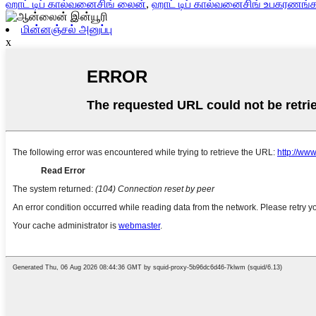
ஹாட் டிப் கால்வனைசிங் லைன்
,
ஹாட் டிப் கால்வனைசிங் உபகரணங்
மின்னஞ்சல் அனுப்பு
x